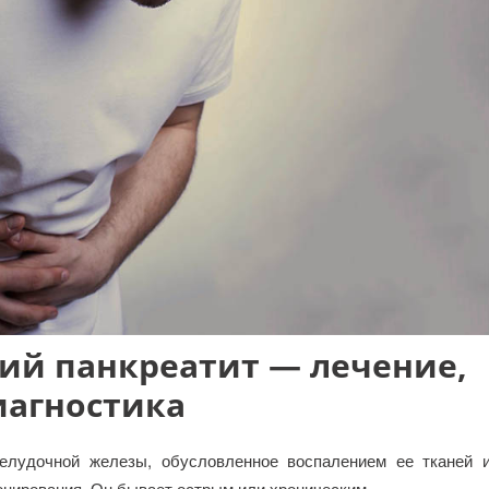
ий панкреатит — лечение,
иагностика
джелудочной железы, обусловленное воспалением ее тканей 
онирования. Он бывает острым или хроническим.