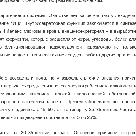
арительной системы. Она отвечает за регуляцию углеводног
ание пищи. Внутрисекреторная функция заключается в синтез
ый баланс глюкозы в крови, внешнесекреторная – в выработк
одят ферменты, которые расщепляют жиры, углеводы, белки дл
го функционирования поджелудочной невозможно не тольк
ных веществ, но и состояние сосудов, работа других органов 
ого возраста и пола, но у взрослых в силу внешних причи
в первую очередь связано со злоупотреблением алкоголем 
сированным питанием, плохой экологической обстановкой
взрослого населения планеты. Причем заболевание постепенн
ли у людей после 45–50 лет, то теперь у 25–35-летних. Частот
шениями пищеварения составляет от 5 до 25%.
тся на 30–35-летний возраст. Основной причиной острог