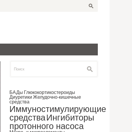
s
Search
s
for:
БАДы
Глюкокортикостероиды
Диуретики
Желудочно-кишечные
средства
Иммуностимулирующие
средства
Ингибиторы
протонного насоса
Макро- и микроэлементы