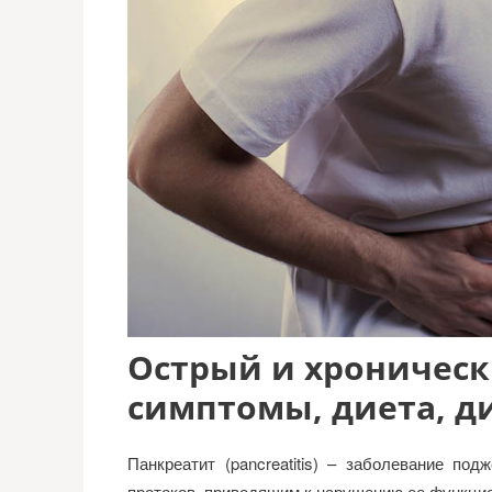
Острый и хроническ
симптомы, диета, д
Панкреатит (pancreatitis) – заболевание по
протоков, приводящим к нарушению ее функци