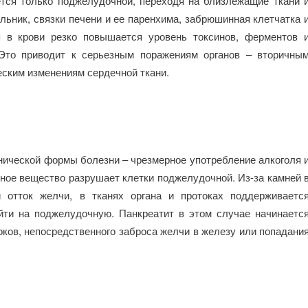
ется только поджелудочной, переходя на близлежащие ткани 
льник, связки печени и ее паренхима, забрюшинная клетчатка 
я в крови резко повышается уровень токсинов, ферментов 
 Это приводит к серьезным поражениям органов – вторичны
еским изменениям сердечной ткани.
нической формы болезни – чрезмерное употребление алкоголя 
чное вещество разрушает клетки поджелудочной. Из-за камней 
 отток желчи, в тканях органа и протоках поддерживаетс
йти на поджелудочную. Панкреатит в этом случае начинаетс
ков, непосредственного заброса желчи в железу или попадани