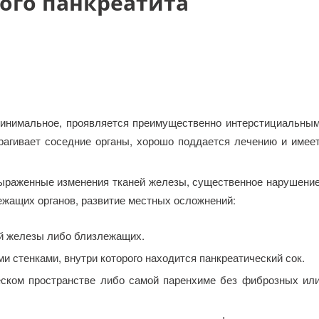
ого панкреатита
инимальное, проявляется преимущественно интерстициальны
рагивает соседние органы, хорошо поддается лечению и имее
ыраженные изменения тканей железы, существенное нарушени
ежащих органов, развитие местных осложнений:
ой железы либо близлежащих.
и стенками, внутри которого находится панкреатический сок.
еском пространстве либо самой паренхиме без фиброзных ил