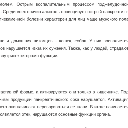
коголем. Острым воспалительным процессом поджелудочно
 Среди всех причин алкоголь провоцирует острый панкреатит 
лчекаменной болезни характерен для лиц чаще мужского пол
 но и домашних питомцев – кошек, собак. У них воспаляетс
ов нарушается из-за их сужения. Также, как у людей, страдаю
(внутрисекреторная) функции.
ктивной форме, а активируются они только в кишечнике. По
изм продукции панкреатического сока нарушается. Активаци
его они начинают перевариваться ее ткани. В итоге начинаетс
 появляется отек, нарушаются основные функции органа.