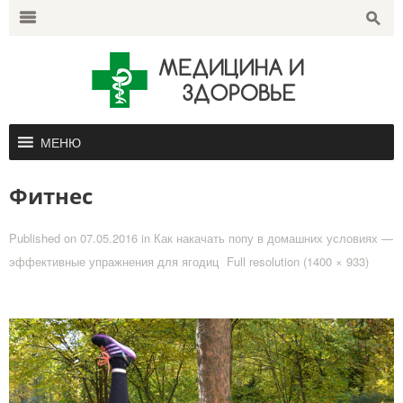
Search
for:
m
s
МЕНЮ
Фитнес
Published on
07.05.2016
in
Как накачать попу в домашних условиях —
эффективные упражнения для ягодиц
Full resolution (1400 × 933)