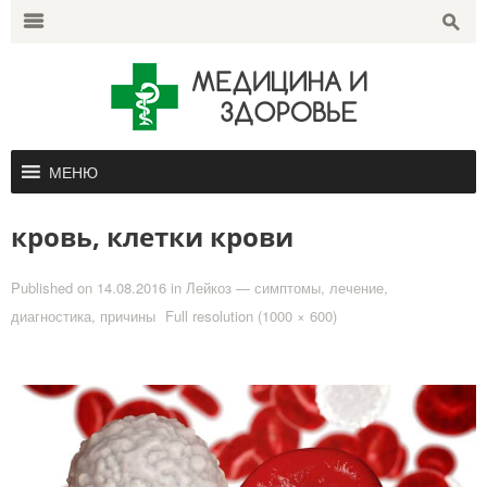
Search
for:
m
s
МЕНЮ
кровь, клетки крови
Published on
14.08.2016
in
Лейкоз — симптомы, лечение,
диагностика, причины
Full resolution (1000 × 600)