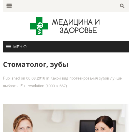
Search
for:
m
s
МЕНЮ
Стоматолог, зубы
Published on
06.08.2016
in
Какой вид протезирования зубов лучше
выбрать
Full resolution (1000 × 667)